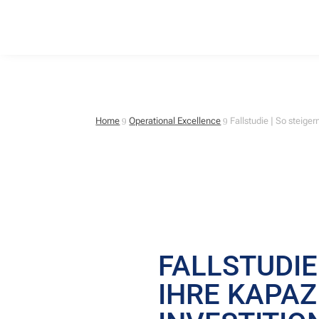
Home
Operational Excellence
Fallstudie | So steiger
9
9
FALLSTUDIE 
IHRE KAPAZ